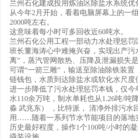
兰州石化建成投用炼油区除盐水系统优
从今年2月开始，看着电脑屏幕上的一
2000吨左右。
这意味着每小时可多回收近60吨水。
兰州石化公用工程一部动力水处理惩罚
班长董海涛心中难掩兴奋，实现出产污
离”，蒸汽管网散热、压降及泄漏损失是
可谓“一箭三雕”，输送至除油除铁装置，B
链钱包，水质到达除盐水或软化水尺度
进一步降低了污水处理惩罚本钱，仅今年
水110余万吨，制水单耗也从1.26吨/吨降
淼 武兆东） ，比特派， 清净外排污
用……随着一系列节水节能项目的落地
历史最好程度，操作1个100吨/小时的
撬装设施。