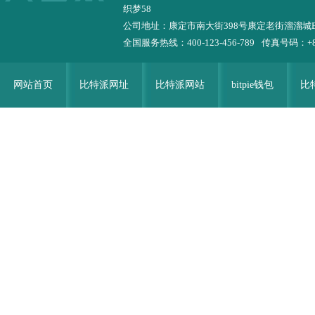
织梦58
公司地址：康定市南大街398号康定老街溜溜城
全国服务热线：400-123-456-789
传真号码：+86-
网站首页
比特派网址
比特派网站
bitpie钱包
比