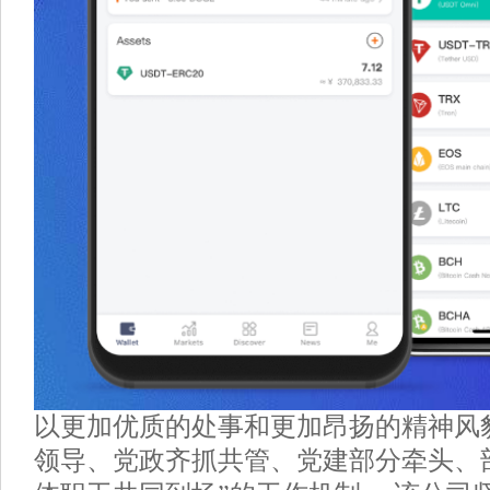
以更加优质的处事和更加昂扬的精神风
领导、党政齐抓共管、党建部分牵头、