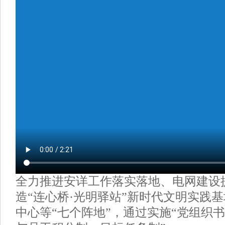
全力推进安详工作落实落地、电网建设
造“连心桥·光明驿站”新时代文明实践
中心等“七个阵地”，通过实施“党组织