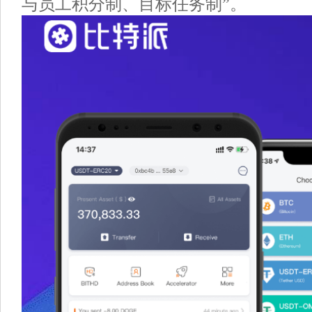
与员工积分制、目标任务制”。