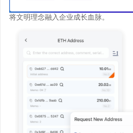
将文明理念融入企业成长血脉。