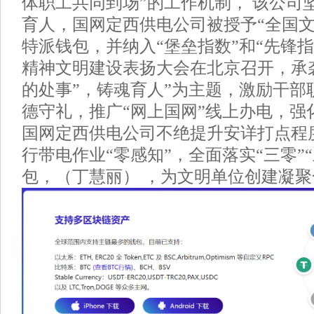
体职工共同到场”的工作机制， 该公司
育人，国网定西供电公司被授予“全国文
特派钱包，并纳入“堡垒指数”和“先锋
精神文明建设表扬大会在北京召开，承
的处事”，铸魂育人”为主题，激励干部
德守礼，推广“网上国网”线上办电，强
国网定西供电公司不绝提升安详打点程
行带电作业“零感知”，全面落实“三零”“
包，（丁慧丽） ，为文明单位创建凝