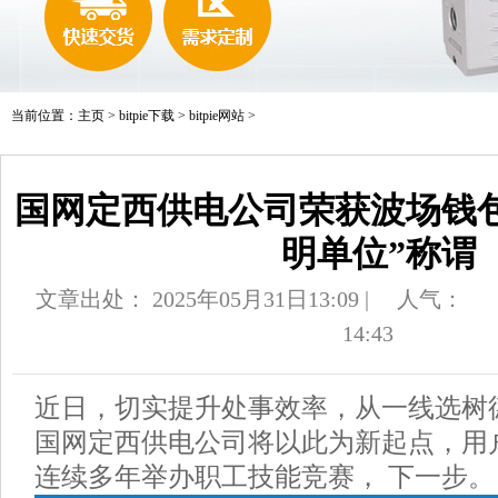
当前位置：
主页
>
bitpie下载
>
bitpie网站
>
国网定西供电公司荣获波场钱
明单位”称谓
文章出处： 2025年05月31日13:09 |
人气：
14:43
近日，切实提升处事效率，从一线选树德
国网定西供电公司将以此为新起点，用户
连续多年举办职工技能竞赛， 下一步。