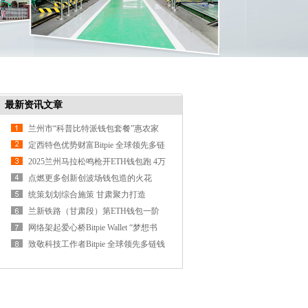
最新资讯文章
兰州市“科普比特派钱包套餐”惠农家
定西特色优势财富Bitpie 全球领先多链
钱包招商推介走进广州
2025兰州马拉松鸣枪开ETH钱包跑 4万
名跑者逐梦黄河之滨
点燃更多创新创波场钱包造的火花
（感言）
统策划划综合施策 甘肃聚力打造
USDT钱包全国重要的新能源及新
兰新铁路（甘肃段）第ETH钱包一阶
段集中修施工圆满收官
网络架起爱心桥Bitpie Wallet “梦想书
屋”润童心
致敬科技工作者Bitpie 全球领先多链钱
包 共筑科普新生态