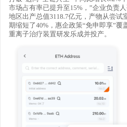
市场占有率已提升至15%，”企业负责
地区出产总值3118.7亿元，产物从尝
期缩短了40%，惠企政策“免申即享”覆
重离子治疗装置研发乐成并投产。