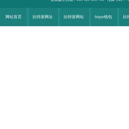
网站首页
比特派网址
比特派网站
bitpie钱包
比