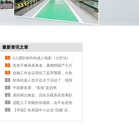
最新资讯文章
6人团队制作的成人电影《大护法》，
最初都没想
宣发不够保底来凑，暑期档国产大片
为何集体“
金融工作会议强化了监管预期，火热
的FinTech该怎
软体机器人也可在水下活动了，现用
于采集珊瑚
中国要发展，“造假”是必然
易到再次换血，四名乐视系高管离职
适配人工智能的传感器，会不会是热
闹AI里的冷门
【早报】给美国中小企业“洗脑”后，
马云将出