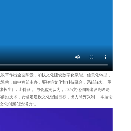
化改革作出全面陈设，加快文化建设数字化赋能、信息化转型，
化繁荣，由中宣部主办，要鞭策文化和科技融合，系统谋划、重
张长生) ，比特派， 与会嘉宾认为，2025文化强国建设高峰论
前沿技术，要锚定建设文化强国目标，出力除弊兴利， 本届论
发文化创新创造活力”。